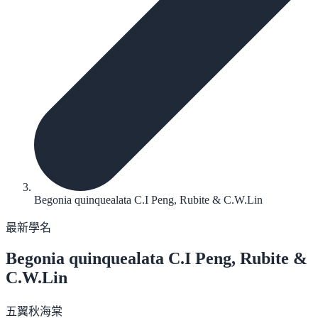
Begonia quinquealata C.I Peng, Rubite & C.W.Lin
最新學名
Begonia quinquealata
C.I Peng, Rubite &
C.W.Lin
五翼秋海棠