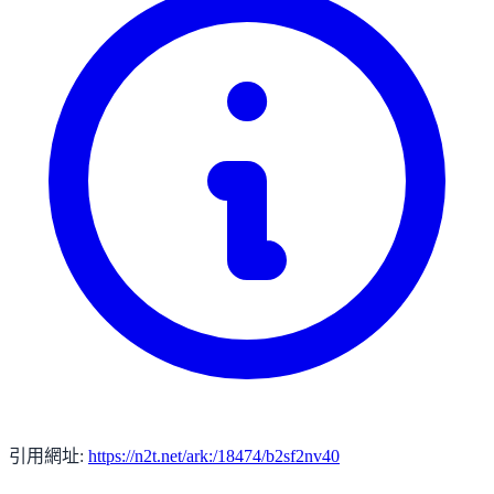
引用網址:
https://n2t.net/ark:/18474/b2sf2nv40