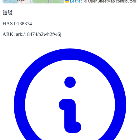
Leaflet
|
© OpenStreetMap contributors
館號
HAST:138374
ARK: ark:/18474/b2wh2fw6j