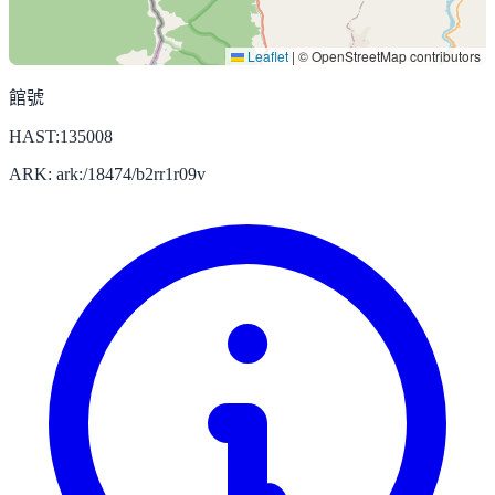
Leaflet
|
© OpenStreetMap contributors
館號
HAST:135008
ARK: ark:/18474/b2rr1r09v