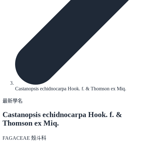
Castanopsis echidnocarpa Hook. f. & Thomson ex Miq.
最新學名
Castanopsis echidnocarpa
Hook. f. &
Thomson ex Miq.
FAGACEAE 殼斗科