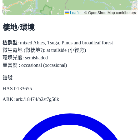
Leaflet
|
© OpenStreetMap contributors
棲地/環境
植群型:
mixed Abies, Tsuga, Pinus and broadleaf forest
微生育地 (微棲地?):
at trailside (小徑旁)
環境光度:
semishaded
豐富度 :
occasional (occasional)
館號
HAST:133655
ARK: ark:/18474/b2st7g58k