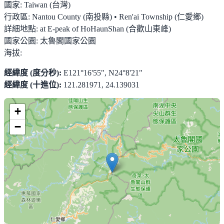
國家:
Taiwan (台灣)
行政區:
Nantou County (南投縣) • Ren'ai Township (仁愛鄉)
詳細地點:
at E-peak of HoHaunShan (合歡山東峰)
國家公園:
太魯閣國家公園
海拔:
經緯度 (度分秒):
E121°16'55", N24°8'21"
經緯度 (十進位):
121.281971, 24.139031
+
−