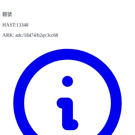
館號
HAST:13348
ARK: ark:/18474/b2qv3cc68