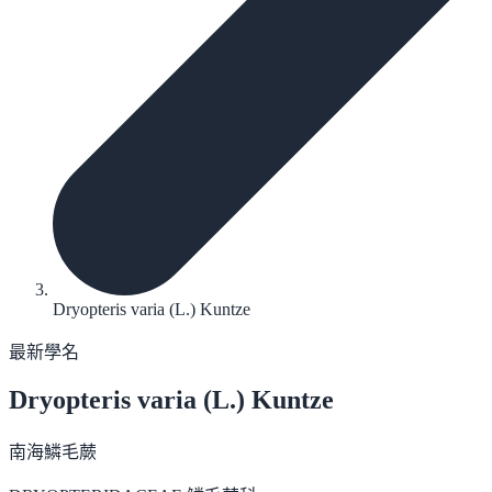
Dryopteris varia (L.) Kuntze
最新學名
Dryopteris varia
(L.) Kuntze
南海鱗毛蕨