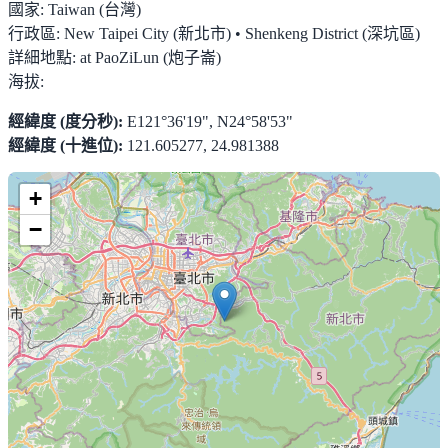
國家:
Taiwan (台灣)
行政區:
New Taipei City (新北市) • Shenkeng District (深坑區)
詳細地點:
at PaoZiLun (炮子崙)
海拔:
經緯度 (度分秒):
E121°36'19", N24°58'53"
經緯度 (十進位):
121.605277, 24.981388
+
−