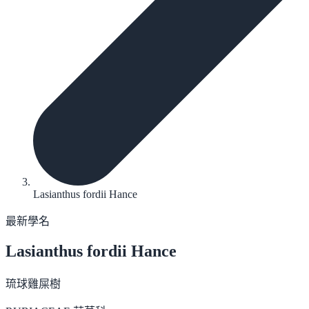
Lasianthus fordii Hance
最新學名
Lasianthus fordii
Hance
琉球雞屎樹