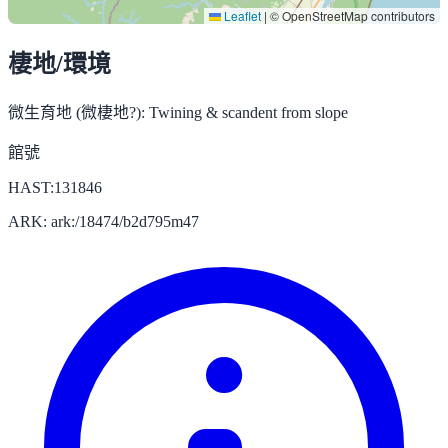
Leaflet
|
© OpenStreetMap contributors
棲地/環境
微生育地 (微棲地?):
Twining & scandent from slope
館號
HAST:131846
ARK: ark:/18474/b2d795m47