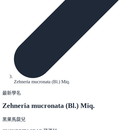
Zehneria mucronata (Bl.) Miq.
最新學名
Zehneria mucronata
(Bl.) Miq.
黑果馬㼎兒