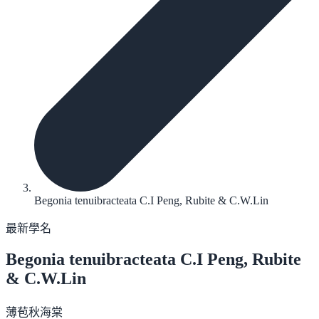
Begonia tenuibracteata C.I Peng, Rubite & C.W.Lin
最新學名
Begonia tenuibracteata
C.I Peng, Rubite
& C.W.Lin
薄苞秋海棠