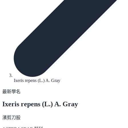
Ixeris repens (L.) A. Gray
最新學名
Ixeris repens
(L.) A. Gray
濱剪刀股