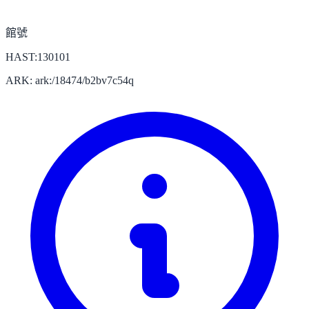
館號
HAST:130101
ARK: ark:/18474/b2bv7c54q