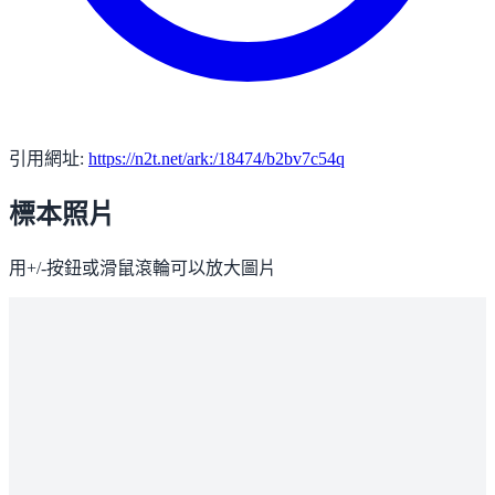
引用網址:
https://n2t.net/ark:/18474/b2bv7c54q
標本照片
用+/-按鈕或滑鼠滾輪可以放大圖片