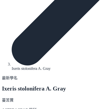
Ixeris stolonifera A. Gray
最新學名
Ixeris stolonifera
A. Gray
蔓苦蕒