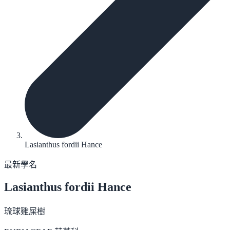
Lasianthus fordii Hance
最新學名
Lasianthus fordii
Hance
琉球雞屎樹