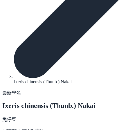
Ixeris chinensis (Thunb.) Nakai
最新學名
Ixeris chinensis
(Thunb.) Nakai
兔仔菜