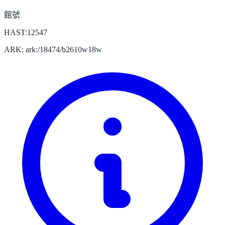
館號
HAST:12547
ARK: ark:/18474/b2610w18w