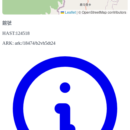
Leaflet
|
© OpenStreetMap contributors
館號
HAST:124518
ARK: ark:/18474/b2vh5dt24