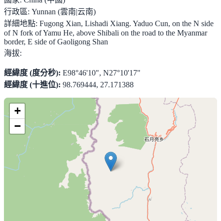
行政區:
Yunnan (雲南|云南)
詳細地點:
Fugong Xian, Lishadi Xiang. Yaduo Cun, on the N side
of N fork of Yamu He, above Shibali on the road to the Myanmar
border, E side of Gaoligong Shan
海拔:
經緯度 (度分秒):
E98°46'10", N27°10'17"
經緯度 (十進位):
98.769444, 27.171388
+
−