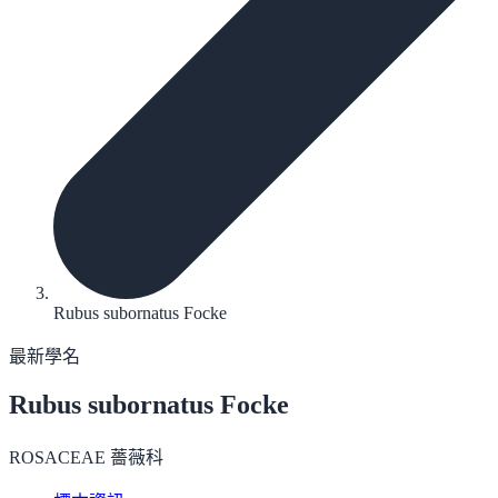
Rubus subornatus Focke
最新學名
Rubus subornatus
Focke
ROSACEAE 薔薇科