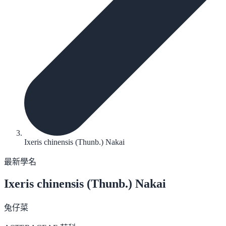
Ixeris chinensis (Thunb.) Nakai
最新學名
Ixeris chinensis
(Thunb.) Nakai
兔仔菜