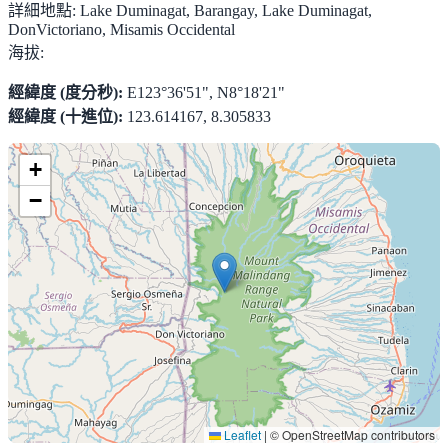
詳細地點:
Lake Duminagat, Barangay, Lake Duminagat,
DonVictoriano, Misamis Occidental
海拔:
經緯度 (度分秒):
E123°36'51", N8°18'21"
經緯度 (十進位):
123.614167, 8.305833
+
−
Leaflet
|
© OpenStreetMap contributors