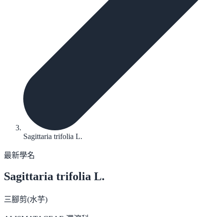
Sagittaria trifolia L.
最新學名
Sagittaria trifolia
L.
三腳剪(水芋)