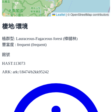
Leaflet
|
© OpenStreetMap contributors
棲地/環境
植群型:
Lauraceous-Fagaceous forest (樟櫧林)
豐富度 :
frequent (frequent)
館號
HAST:113073
ARK: ark:/18474/b2kk95242