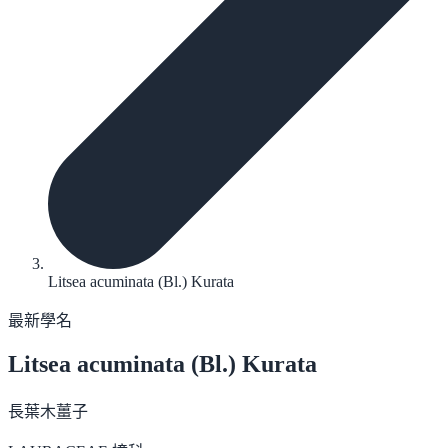
Litsea acuminata (Bl.) Kurata
最新學名
Litsea acuminata
(Bl.) Kurata
長葉木薑子