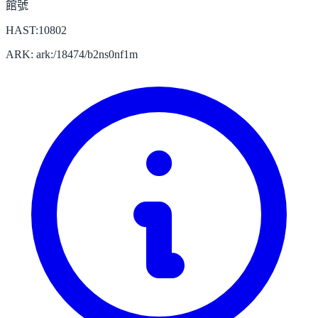
館號
HAST:10802
ARK: ark:/18474/b2ns0nf1m