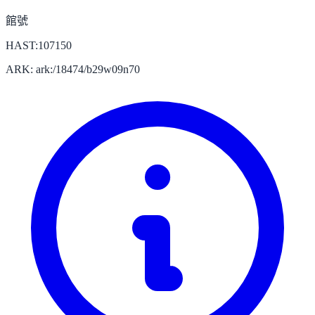
館號
HAST:107150
ARK: ark:/18474/b29w09n70