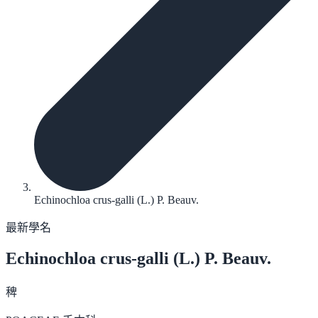
Echinochloa crus-galli (L.) P. Beauv.
最新學名
Echinochloa crus-galli
(L.) P. Beauv.
稗