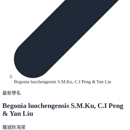
Begonia luochengensis S.M.Ku, C.I Peng & Yan Liu
最新學名
Begonia luochengensis
S.M.Ku, C.I Peng
& Yan Liu
羅城秋海棠