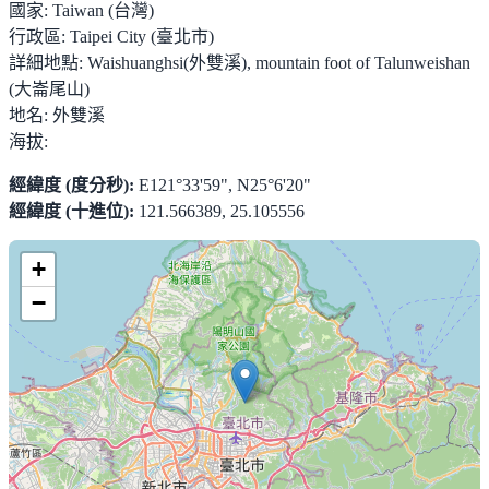
國家:
Taiwan (台灣)
行政區:
Taipei City (臺北市)
詳細地點:
Waishuanghsi(外雙溪), mountain foot of Talunweishan
(大崙尾山)
地名:
外雙溪
海拔:
經緯度 (度分秒):
E121°33'59", N25°6'20"
經緯度 (十進位):
121.566389, 25.105556
+
−