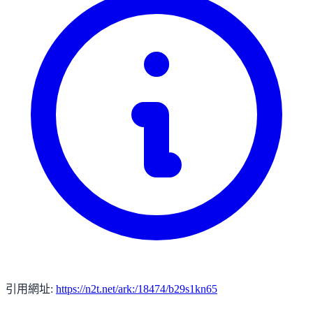
引用網址:
https://n2t.net/ark:/18474/b29s1kn65