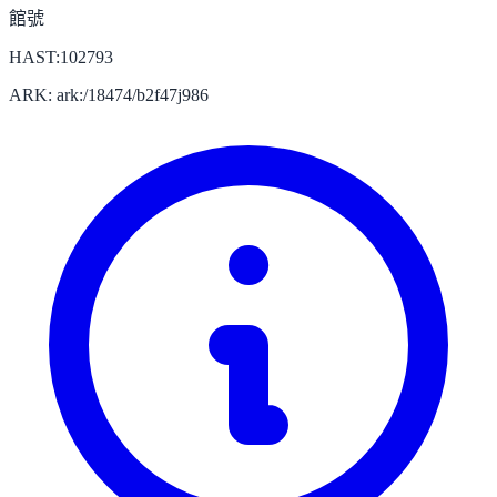
館號
HAST:102793
ARK: ark:/18474/b2f47j986