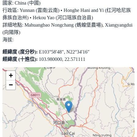
國家:
China (中國)
行政區:
Yunnan (雲南|云南) • Honghe Hani and Yi (红河哈尼族
彝族自治州) • Hekou Yao (河口瑶族自治县)
詳細地點:
Mahuangbao Nongchang (螞蝗堡農場), Xiangyangdui
(向陽隊)
海拔:
經緯度 (度分秒):
E103°58'48", N22°34'16"
經緯度 (十進位):
103.980000, 22.571111
+
−