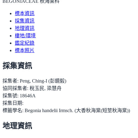
BEGONIACEAE 秋海棠科
標本資訊
採集資訊
地理資訊
棲地/環境
鑑定紀錄
標本照片
採集資訊
採集者:
Peng, Ching-I (彭鏡毅)
協同採集者:
稅玉民, 梁慧舟
採集號:
18646A
採集日期:
標籤學名:
Begonia handelii Irmsch. (大香秋海棠(短莖秋海棠))
地理資訊