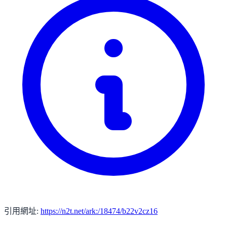
引用網址:
https://n2t.net/ark:/18474/b22v2cz16