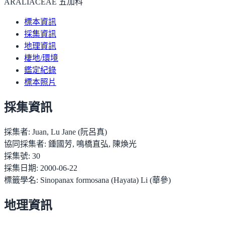
ARALIACEAE 五加科
標本資訊
採集資訊
地理資訊
棲地/環境
鑑定紀錄
標本照片
採集資訊
採集者:
Juan, Lu Jane (阮呂真)
協同採集者:
鍾國芳, 鳴橋直弘, 陳煥光
採集號:
30
採集日期:
2000-06-22
標籤學名:
Sinopanax formosana (Hayata) Li (華參)
地理資訊