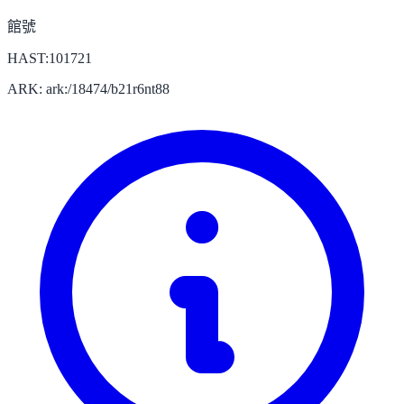
館號
HAST:101721
ARK: ark:/18474/b21r6nt88