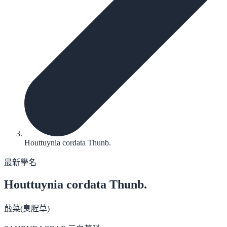
Houttuynia cordata Thunb.
最新學名
Houttuynia cordata
Thunb.
蕺菜(臭腥草)