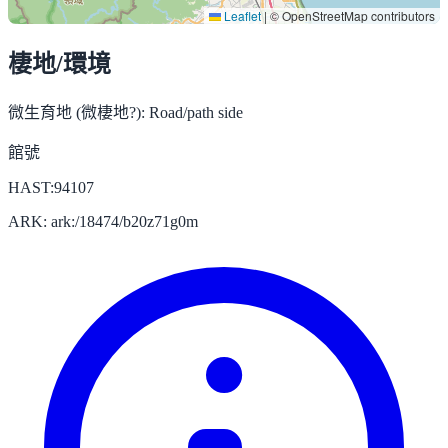
Leaflet
|
© OpenStreetMap contributors
棲地/環境
微生育地 (微棲地?):
Road/path side
館號
HAST:94107
ARK: ark:/18474/b20z71g0m