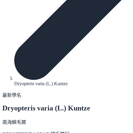
Dryopteris varia (L.) Kuntze
最新學名
Dryopteris varia
(L.) Kuntze
南海鱗毛蕨