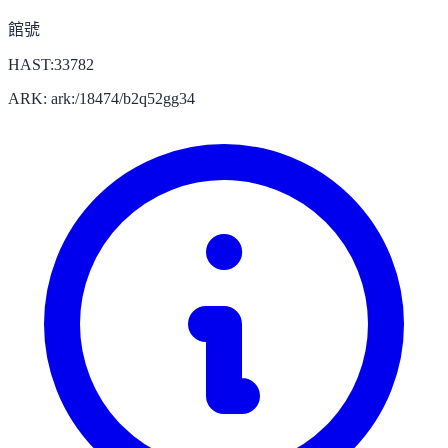
館號
HAST:33782
ARK: ark:/18474/b2q52gg34