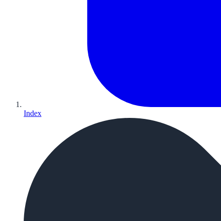
Index