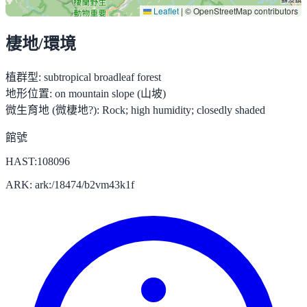
Leaflet
|
© OpenStreetMap contributors
棲地/環境
植群型:
subtropical broadleaf forest
地形位置:
on mountain slope (山坡)
微生育地 (微棲地?):
Rock; high humidity; closedly shaded
館號
HAST:108096
ARK: ark:/18474/b2vm43k1f