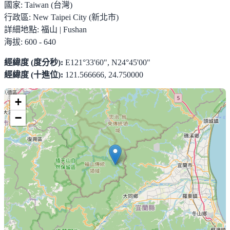
國家:
Taiwan (台灣)
行政區:
New Taipei City (新北市)
詳細地點:
福山 | Fushan
海拔:
600 - 640
經緯度 (度分秒):
E121°33'60", N24°45'00"
經緯度 (十進位):
121.566666, 24.750000
+
−