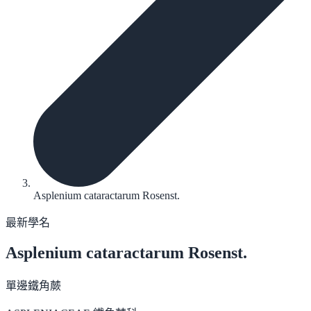
Asplenium cataractarum Rosenst.
最新學名
Asplenium cataractarum
Rosenst.
單邊鐵角蕨