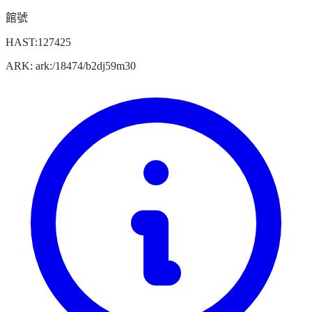
館號
HAST:127425
ARK: ark:/18474/b2dj59m30