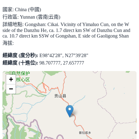
國家:
China (中國)
行政區:
Yunnan (雲南|云南)
詳細地點:
Gongshan: Cikai. Vicinity of Yimaluo Cun, on the W
side of the Danzhu He, ca. 1.7 direct km SW of Danzhu Cun and
ca. 10.7 direct km SSW of Gongshan, E side of Gaoligong Shan
海拔:
經緯度 (度分秒):
E98°42'28", N27°39'28"
經緯度 (十進位):
98.707777, 27.657777
+
−