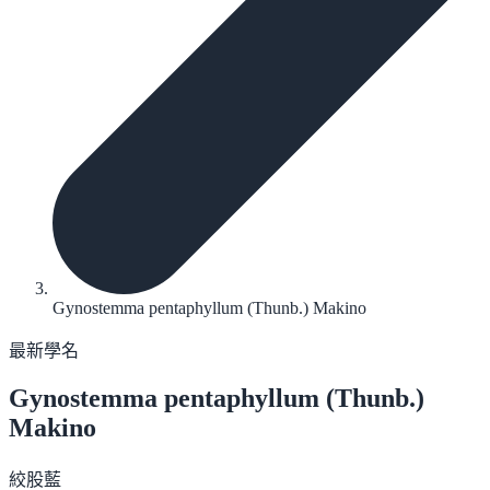
Gynostemma pentaphyllum (Thunb.) Makino
最新學名
Gynostemma pentaphyllum
(Thunb.)
Makino
絞股藍