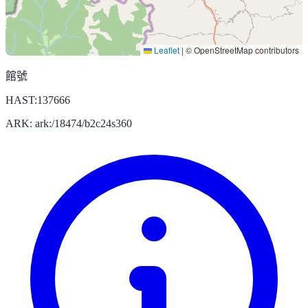
Leaflet
|
© OpenStreetMap contributors
館號
HAST:137666
ARK: ark:/18474/b2c24s360