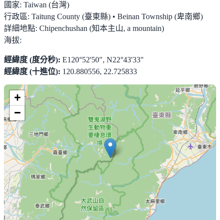
國家:
Taiwan (台灣)
行政區:
Taitung County (臺東縣) • Beinan Township (卑南鄉)
詳細地點:
Chipenchushan (知本主山, a mountain)
海拔:
經緯度 (度分秒):
E120°52'50", N22°43'33"
經緯度 (十進位):
120.880556, 22.725833
+
−