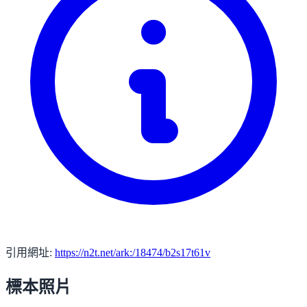
引用網址:
https://n2t.net/ark:/18474/b2s17t61v
標本照片