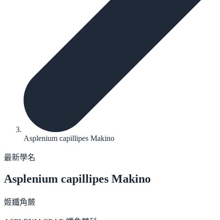
Asplenium capillipes Makino
最新學名
Asplenium capillipes
Makino
姬鐵角蕨