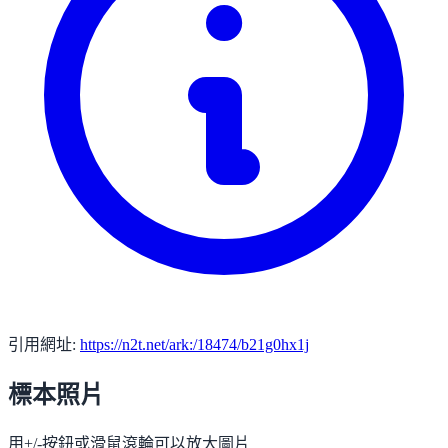
引用網址:
https://n2t.net/ark:/18474/b21g0hx1j
標本照片
用+/-按鈕或滑鼠滾輪可以放大圖片