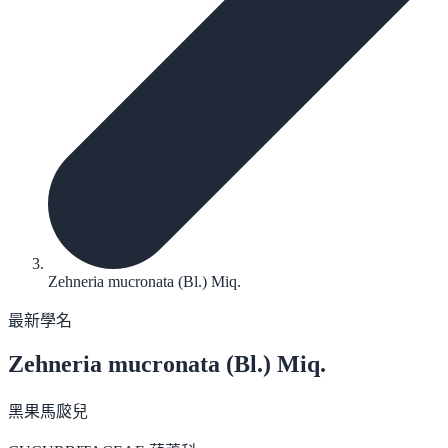
Zehneria mucronata (Bl.) Miq.
最新學名
Zehneria mucronata
(Bl.) Miq.
黑果馬㼎兒