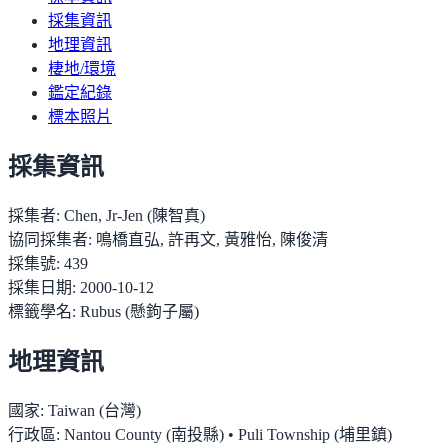
採集資訊
地理資訊
棲地/環境
鑑定紀錄
標本照片
採集資訊
採集者:
Chen, Jr-Jen (陳智真)
協同採集者:
鳴橋直弘, 許再文, 黃雅怡, 陳俊清
採集號:
439
採集日期:
2000-10-12
標籤學名:
Rubus (懸鉤子屬)
地理資訊
國家:
Taiwan (台灣)
行政區:
Nantou County (南投縣) • Puli Township (埔里鎮)