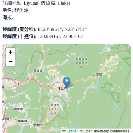
詳細地點:
Liyutan (鯉魚潭, a lake)
地名:
鯉魚潭
海拔:
經緯度 (度分秒):
E120°59'21", N23°57'51"
經緯度 (十進位):
120.989167, 23.964167
+
−
Leaflet
|
© OpenStreetMap contributors