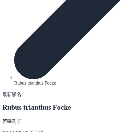
Rubus trianthus Focke
最新學名
Rubus trianthus
Focke
苦懸鉤子