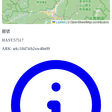
Leaflet
|
© OpenStreetMap contributors
館號
HAST:57517
ARK: ark:/18474/b2xw48n09