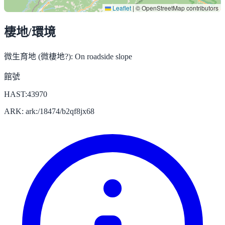
Leaflet
|
© OpenStreetMap contributors
棲地/環境
微生育地 (微棲地?):
On roadside slope
館號
HAST:43970
ARK: ark:/18474/b2qf8jx68