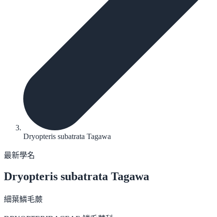
Dryopteris subatrata Tagawa
最新學名
Dryopteris subatrata
Tagawa
細葉鱗毛蕨