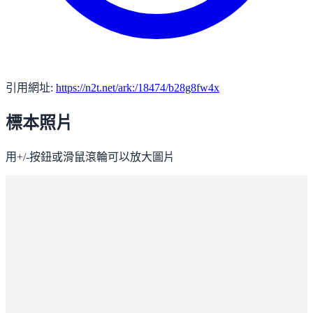
引用網址:
https://n2t.net/ark:/18474/b28g8fw4x
標本照片
用+/-按鈕或滑鼠滾輪可以放大圖片