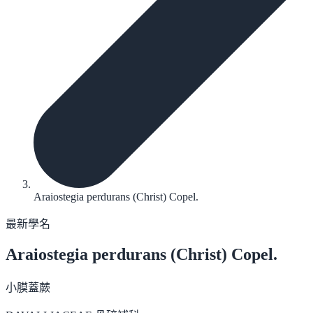
Araiostegia perdurans (Christ) Copel.
最新學名
Araiostegia perdurans
(Christ) Copel.
小膜蓋蕨