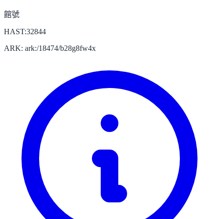
館號
HAST:32844
ARK: ark:/18474/b28g8fw4x