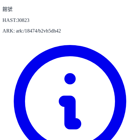
館號
HAST:30823
ARK: ark:/18474/b2vh5dh42