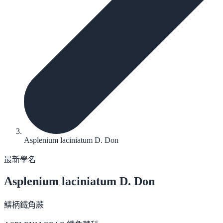
Asplenium laciniatum D. Don
最新學名
Asplenium laciniatum
D. Don
鱗柄鐵角蕨