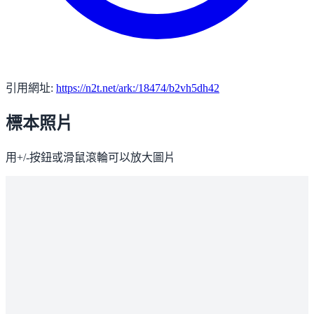
引用網址:
https://n2t.net/ark:/18474/b2vh5dh42
標本照片
用+/-按鈕或滑鼠滾輪可以放大圖片