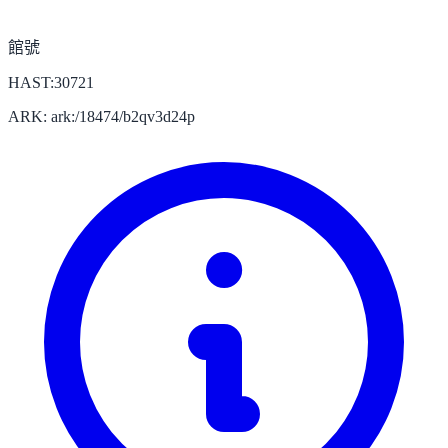
館號
HAST:30721
ARK: ark:/18474/b2qv3d24p