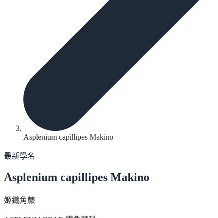
Asplenium capillipes Makino
最新學名
Asplenium capillipes
Makino
姬鐵角蕨