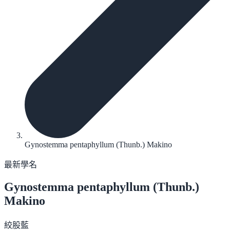
Gynostemma pentaphyllum (Thunb.) Makino
最新學名
Gynostemma pentaphyllum
(Thunb.)
Makino
絞股藍