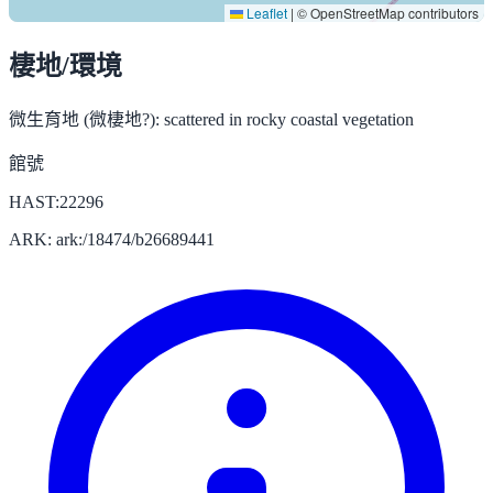
Leaflet
|
© OpenStreetMap contributors
棲地/環境
微生育地 (微棲地?):
scattered in rocky coastal vegetation
館號
HAST:22296
ARK: ark:/18474/b26689441