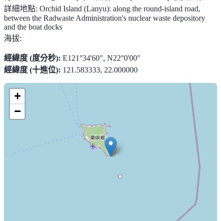
詳細地點:
Orchid Island (Lanyu): along the round-island road,
between the Radwaste Administration's nuclear waste depository
and the boat docks
海拔:
經緯度 (度分秒):
E121°34'60", N22°0'00"
經緯度 (十進位):
121.583333, 22.000000
+
−