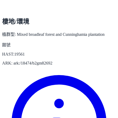
棲地/環境
植群型:
Mixed broadleaf forest and Cunninghamia plantation
館號
HAST:19561
ARK: ark:/18474/b2gm82692