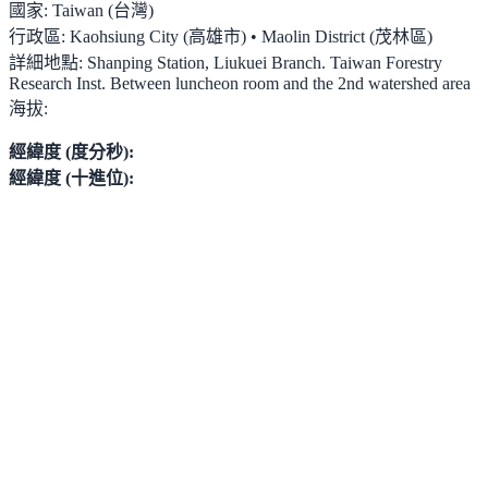
國家:
Taiwan (台灣)
行政區:
Kaohsiung City (高雄市) • Maolin District (茂林區)
詳細地點:
Shanping Station, Liukuei Branch. Taiwan Forestry
Research Inst. Between luncheon room and the 2nd watershed area
海拔:
經緯度 (度分秒):
經緯度 (十進位):