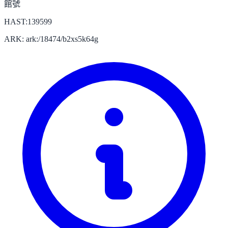
館號
HAST:139599
ARK: ark:/18474/b2xs5k64g