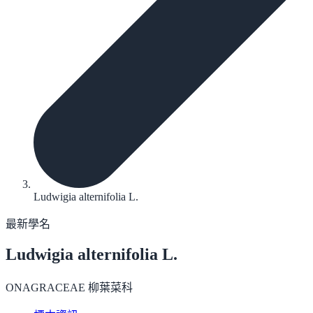
Ludwigia alternifolia L.
最新學名
Ludwigia alternifolia
L.
ONAGRACEAE 柳葉菜科