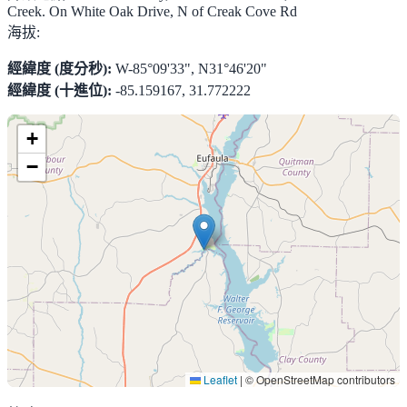
Creek. On White Oak Drive, N of Creak Cove Rd
海拔:
經緯度 (度分秒):
W-85°09'33", N31°46'20"
經緯度 (十進位):
-85.159167, 31.772222
+
−
Leaflet
|
© OpenStreetMap contributors