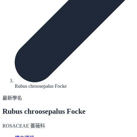
Rubus chroosepalus Focke
最新學名
Rubus chroosepalus
Focke
ROSACEAE 薔薇科