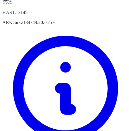
館號
HAST:13145
ARK: ark:/18474/b20z7257c