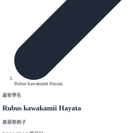
Rubus kawakamii Hayata
最新學名
Rubus kawakamii
Hayata
桑葉懸鉤子