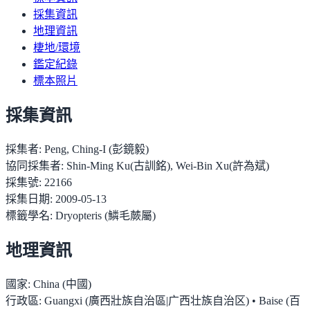
採集資訊
地理資訊
棲地/環境
鑑定紀錄
標本照片
採集資訊
採集者:
Peng, Ching-I (彭鏡毅)
協同採集者:
Shin-Ming Ku(古訓銘), Wei-Bin Xu(許為斌)
採集號:
22166
採集日期:
2009-05-13
標籤學名:
Dryopteris (鱗毛蕨屬)
地理資訊
國家:
China (中國)
行政區:
Guangxi (廣西壯族自治區|广西壮族自治区) • Baise (百